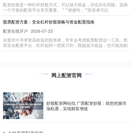
配资炒股是一种杠杆炒股方式，可以放大收益，但也存在风险。选择
一个可靠的配资平台至关重要。 * **便捷性：**投资者可以
股票配资方案：安全杠杆炒股策略与资金配置指南
配资在线开户
2026-07-23
在股市中寻求更高收益的投资者，常常会考虑股票配资这一工具。然
而安全配资平台，杠杆如同一把双刃剑，既能放大收益，也可能加剧
期货配资排名 配资专业炒股投资：开启财富增值之路
配资在线开户
2025-01-01
网上配资官网
配资专业炒股投资是一种杠杆化的投资方式，通过借用资金放大投资
收益。对于具备一定炒股经验和风险承受能力的投资者来说，配资可
炒股配资网站找 广西配资炒股：助您把握市
场机遇，实现财富增值
​吉林股票配资指南