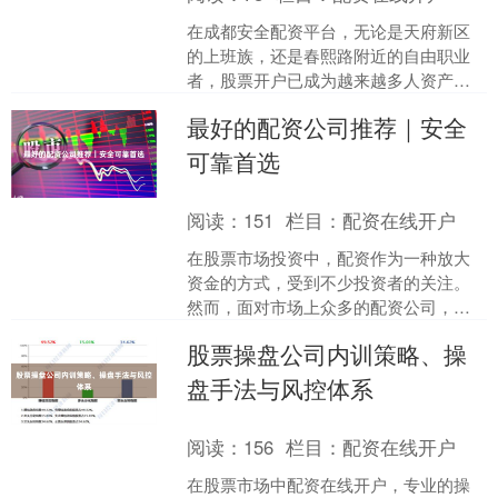
在成都安全配资平台，无论是天府新区
的上班族，还是春熙路附近的自由职业
者，股票开户已成为越来越多人资产配
置的第一步。但面对券商营业部众多、
最好的配资公司推荐｜安全
佣金费率参差不齐的现状，....
可靠首选
阅读：
151
栏目：
配资在线开户
在股票市场投资中，配资作为一种放大
资金的方式，受到不少投资者的关注。
然而，面对市场上众多的配资公司，如
何选择一家安全可靠的平台网上配资官
股票操盘公司内训策略、操
网，成为投资者最关心的问....
盘手法与风控体系
阅读：
156
栏目：
配资在线开户
在股票市场中配资在线开户，专业的操