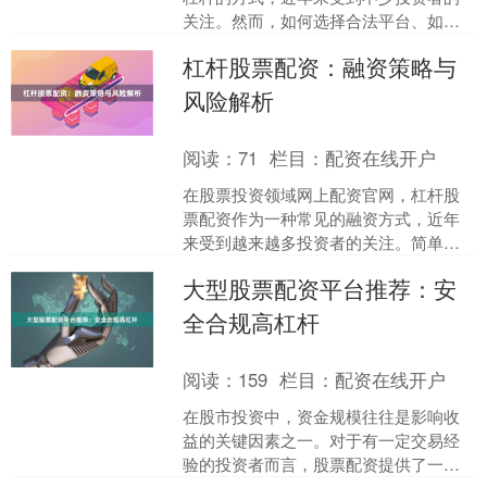
关注。然而，如何选择合法平台、如何
控制风险，是每位配资者必须掌握的核
杠杆股票配资：融资策略与
心能力。本文将从专业角度....
风险解析
阅读：
71
栏目：
配资在线开户
在股票投资领域网上配资官网，杠杆股
票配资作为一种常见的融资方式，近年
来受到越来越多投资者的关注。简单来
说，杠杆配资是指投资者通过向配资公
大型股票配资平台推荐：安
司或金融机构借入资金，放....
全合规高杠杆
阅读：
159
栏目：
配资在线开户
在股市投资中，资金规模往往是影响收
益的关键因素之一。对于有一定交易经
验的投资者而言，股票配资提供了一条