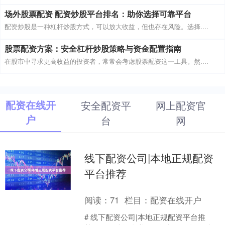
场外股票配资 配资炒股平台排名：助你选择可靠平台
配资炒股是一种杠杆炒股方式，可以放大收益，但也存在风险。选择....
股票配资方案：安全杠杆炒股策略与资金配置指南
在股市中寻求更高收益的投资者，常常会考虑股票配资这一工具。然....
配资在线开
安全配资平
网上配资官
户
台
网
线下配资公司|本地正规配资
平台推荐
阅读：
71
栏目：
配资在线开户
# 线下配资公司|本地正规配资平台推