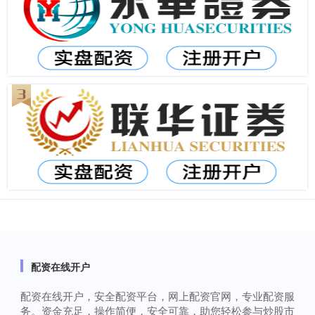
配资在线开户
配资在线开户，安全配资平台，网上配资官网，专业配资服
务。资金充足，操作简便，安全可靠，助您轻松参与炒股市