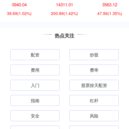
3940.04
14311.01
3563.12
39.69
(1.02%)
200.89
(1.42%)
47.56
(1.35%)
热点关注
配资
炒股
费用
费率
入门
股票按天配资
指南
杠杆
安全
风险