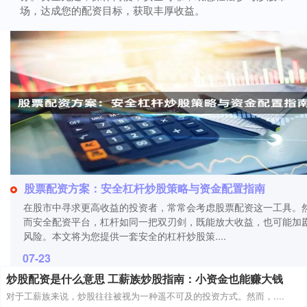
场，达成您的配资目标，获取丰厚收益。
股票配资方案：安全杠杆炒股策略与资金配置指南
在股市中寻求更高收益的投资者，常常会考虑股票配资这一工具。
而安全配资平台，杠杆如同一把双刃剑，既能放大收益，也可能加
风险。本文将为您提供一套安全的杠杆炒股策....
07-23
炒股配资是什么意思 工薪族炒股指南：小资金也能赚大钱
对于工薪族来说，炒股往往被视为一种遥不可及的投资方式。然而，....