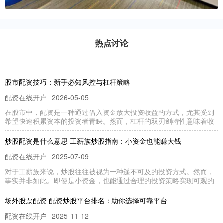
热点讨论
股市配资技巧：新手必知风控与杠杆策略
配资在线开户
2026-05-05
在股市中，配资是一种通过借入资金放大投资收益的方式，尤其受到
希望快速积累资本的投资者青睐。然而，杠杆的双刃剑特性意味着收
炒股配资是什么意思 工薪族炒股指南：小资金也能赚大钱
配资在线开户
2025-07-09
对于工薪族来说，炒股往往被视为一种遥不可及的投资方式。然而，
事实并非如此。即使是小资金，也能通过合理的投资策略实现可观的
场外股票配资 配资炒股平台排名：助你选择可靠平台
配资在线开户
2025-11-12